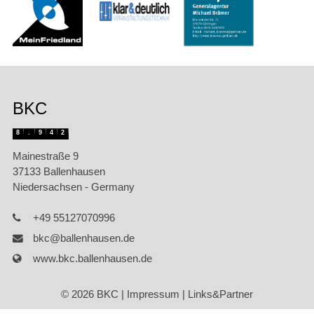
BKC
8
.
9
4
2
Mainestraße 9
37133 Ballenhausen
Niedersachsen - Germany
+49 55127070996
bkc@ballenhausen.de
www.bkc.ballenhausen.de
© 2026 BKC |
Impressum
|
Links&Partner